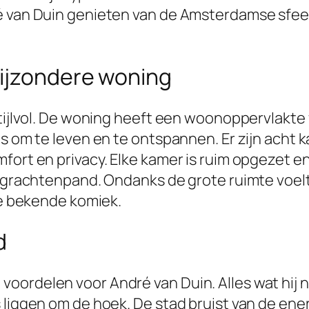
é van Duin genieten van de Amsterdamse sfeer
bijzondere woning
stijlvol. De woning heeft een woonoppervlakte
is om te leven en te ontspannen. Er zijn acht
fort en privacy. Elke kamer is ruim opgezet en
d grachtenpand. Ondanks de grote ruimte voelt
 de bekende komiek.
d
ordelen voor André van Duin. Alles wat hij no
liggen om de hoek. De stad bruist van de energi