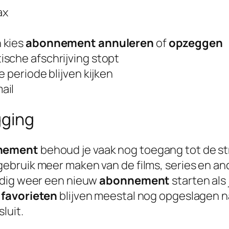
ax
n kies
abonnement annuleren
of
opzeggen
sche afschrijving stopt
 periode blijven kijken
ail
gging
nement
behoud je vaak nog toegang tot de st
 gebruik meer maken van de films, series en a
udig weer een nieuw
abonnement
starten als 
n
favorieten
blijven meestal nog opgeslagen na
luit.