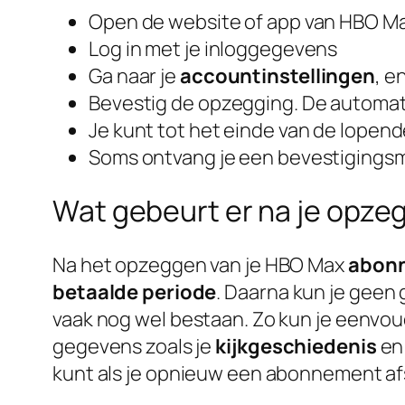
Open de website of app van HBO M
Log in met je inloggegevens
Ga naar je
accountinstellingen
, e
Bevestig de opzegging. De automati
Je kunt tot het einde van de lopende
Soms ontvang je een bevestigingsm
Wat gebeurt er na je opze
Na het opzeggen van je HBO Max
abon
betaalde periode
. Daarna kun je geen
vaak nog wel bestaan. Zo kun je eenvo
gegevens zoals je
kijkgeschiedenis
e
kunt als je opnieuw een abonnement afs