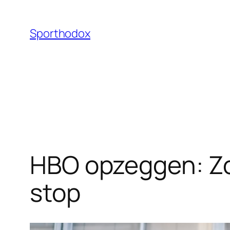
Ga
naar
Sporthodox
de
inhoud
HBO opzeggen: Zo
stop