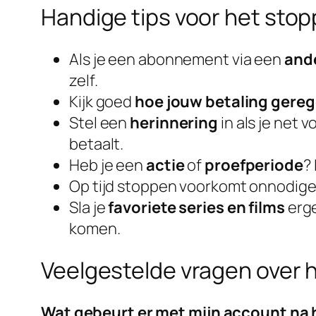
Handige tips voor het st
Als je een abonnement via een
and
zelf.
Kijk goed
hoe jouw betaling gerege
Stel een
herinnering
in als je net
betaalt.
Heb je een
actie
of
proefperiode
?
Op tijd stoppen voorkomt onnodige
Sla je
favoriete series en films
erge
komen.
Veelgestelde vragen over
Wat gebeurt er met mijn account na