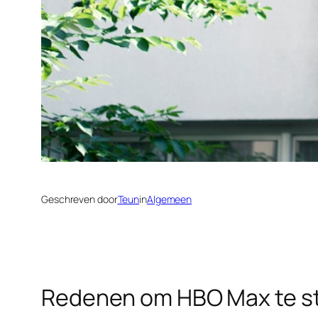
Geschreven door
Teun
in
Algemeen
Redenen om HBO Max te s