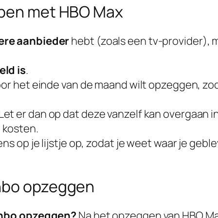
oppen met HBO Max
ere aanbieder
hebt (zoals een tv-provider), 
ld is
.
 voor het einde van de maand wilt opzeggen, z
 Let er dan op dat deze vanzelf kan overgaan
 kosten.
ns op je lijstje op, zodat je weet waar je geble
 hbo opzeggen
 hbo opzeggen?
Na het opzeggen van HBO Max 