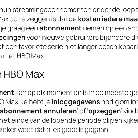
 hun streamingabonnementen onder de loep t
 op te zeggen is dat de
kosten
iedere
maa
 je graag een
abonnement
nemen op een ander
edingen
voor nieuwe gebruikers bij andere d
t een favoriete serie niet langer beschikbaar i
n met HBO Max.
n HBO Max
ment
kan op elk moment en is in de meeste gev
O Max. Je hebt je
inloggegevens
nodig om in 
abonnement annuleren
’ of ‘
opzeggen
’ vin
het einde van de lopende periode blijven kijken
e zeker weet dat alles goed is gegaan.