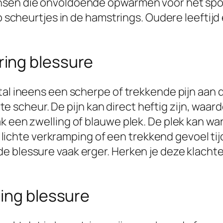
nsen die onvoldoende opwarmen voor het spo
 op scheurtjes in de hamstrings. Oudere leefti
ing blessure
stal ineens een scherpe of trekkende pijn aa
chte scheur. De pijn kan direct heftig zijn, waa
 een zwelling of blauwe plek. De plek kan warm
eid, lichte verkramping of een trekkend gevoe
e blessure vaak erger. Herken je deze klachte
ring blessure