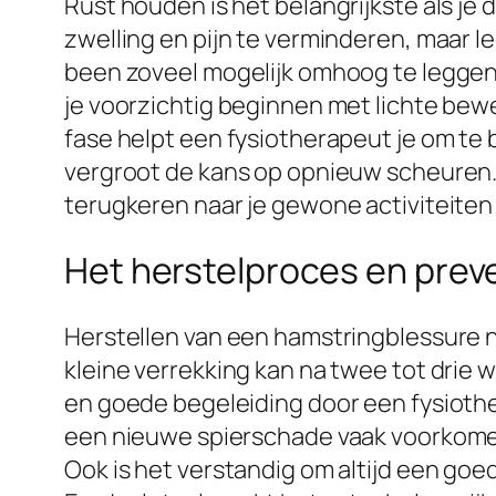
Rust houden is het belangrijkste als je 
zwelling en pijn te verminderen, maar l
been zoveel mogelijk omhoog te leggen. 
je voorzichtig beginnen met lichte bew
fase helpt een fysiotherapeut je om te 
vergroot de kans op opnieuw scheuren. P
terugkeren naar je gewone activiteiten 
Het herstelproces en prev
Herstellen van een hamstringblessure n
kleine verrekking kan na twee tot drie
en goede begeleiding door een fysiother
een nieuwe spierschade vaak voorkomen
Ook is het verstandig om altijd een go