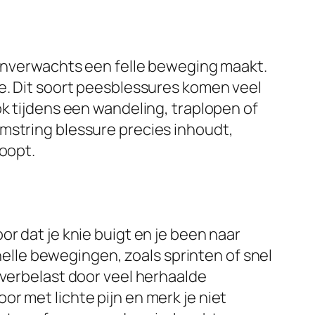
f onverwachts een felle beweging maakt.
de. Dit soort peesblessures komen veel
ok tijdens een wandeling, traplopen of
mstring blessure precies inhoudt,
loopt.
r dat je knie buigt en je been naar
lle bewegingen, zoals sprinten of snel
overbelast door veel herhaalde
r met lichte pijn en merk je niet