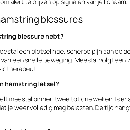
om alert te blijven op signalen van je lichaam.
hamstring blessures
string blessure hebt?
meestal een plotselinge, scherpe pijn aan de 
 van een snelle beweging. Meestal volgt een zw
ysiotherapeut.
en hamstring letsel?
elt meestal binnen twee tot drie weken. Is er
 je weer volledig mag belasten. De tijd hangt 