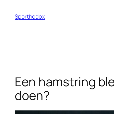
Ga
naar
Sporthodox
de
inhoud
Een hamstring ble
doen?