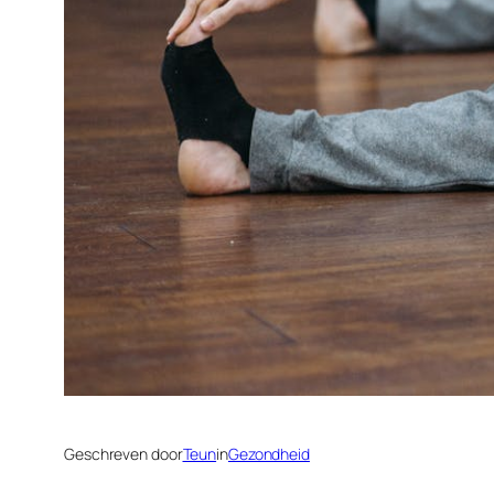
Geschreven door
Teun
in
Gezondheid