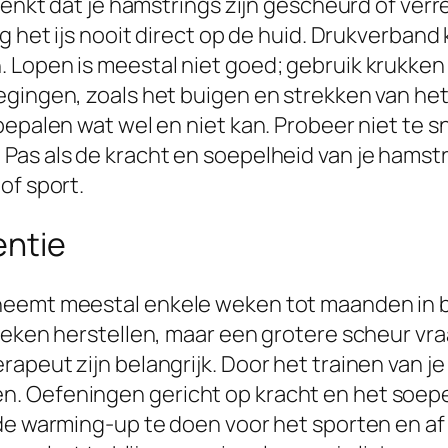
denkt dat je hamstrings zijn gescheurd of verre
eg het ijs nooit direct op de huid. Drukverban
Lopen is meestal niet goed; gebruik krukken 
egingen, zoals het buigen en strekken van het
bepalen wat wel en niet kan. Probeer niet te s
as als de kracht en soepelheid van je hamstri
of sport.
entie
eemt meestal enkele weken tot maanden in bes
 weken herstellen, maar een grotere scheur vr
apeut zijn belangrijk. Door het trainen van je
. Oefeningen gericht op kracht en het soepel
ede warming-up te doen voor het sporten en 