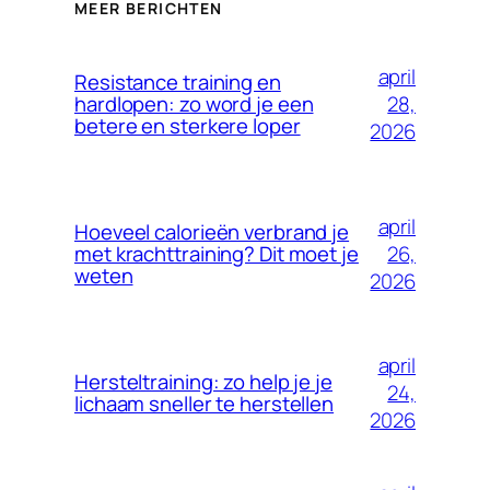
MEER BERICHTEN
april
Resistance training en
28,
hardlopen: zo word je een
betere en sterkere loper
2026
april
Hoeveel calorieën verbrand je
26,
met krachttraining? Dit moet je
weten
2026
april
Hersteltraining: zo help je je
24,
lichaam sneller te herstellen
2026