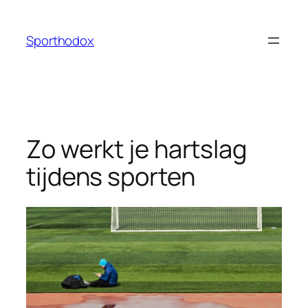
Ga
naar
Sporthodox
de
inhoud
Zo werkt je hartslag
tijdens sporten