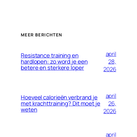
MEER BERICHTEN
april
Resistance training en
28,
hardlopen: zo word je een
betere en sterkere loper
2026
april
Hoeveel calorieën verbrand je
26,
met krachttraining? Dit moet je
weten
2026
april