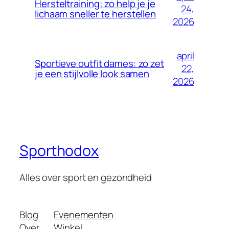
Hersteltraining: zo help je je
24,
lichaam sneller te herstellen
2026
april
Sportieve outfit dames: zo zet
22,
je een stijlvolle look samen
2026
Sporthodox
Alles over sport en gezondheid
Blog
Evenementen
Over
Winkel