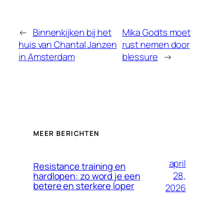
←
Binnenkijken bij het
Mika Godts moet
huis van Chantal Janzen
rust nemen door
in Amsterdam
blessure
→
MEER BERICHTEN
april
Resistance training en
28,
hardlopen: zo word je een
betere en sterkere loper
2026