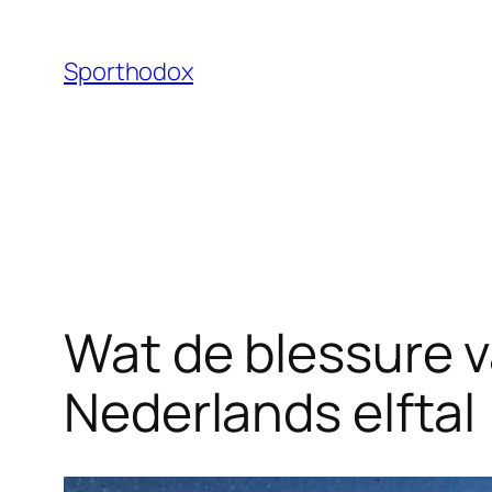
Ga
naar
Sporthodox
de
inhoud
Wat de blessure 
Nederlands elftal