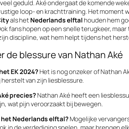
 veel geduld. Aké ondergaat de komende weken
a rustige loop- en krachttraining. Het moment
ity
als het
Nederlands elftal
houden hem goed
Ook fans hopen op een snelle terugkeer, maar
n discipline, wat hem helpt tijdens het herste
r de blessure van Nathan Aké
 het EK 2024?
Het is nog onzeker of Nathan Aké 
herstelt van zijn liesblessure.
Aké precies?
Nathan Aké heeft een liesblessu
ijn, wat pijn veroorzaakt bij bewegen.
het Nederlands elftal?
Mogelijke vervangers
ook in de verdediging spelen, maar brengen el