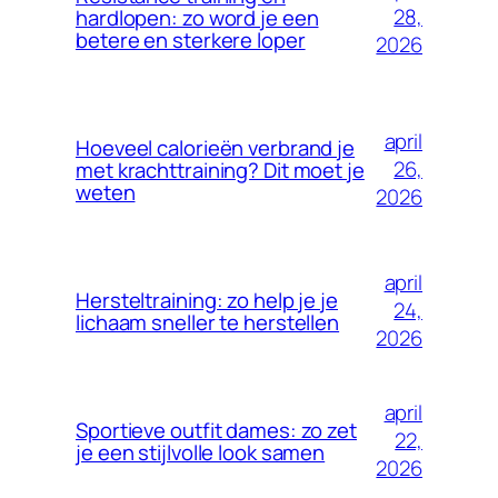
28,
hardlopen: zo word je een
betere en sterkere loper
2026
april
Hoeveel calorieën verbrand je
26,
met krachttraining? Dit moet je
weten
2026
april
Hersteltraining: zo help je je
24,
lichaam sneller te herstellen
2026
april
Sportieve outfit dames: zo zet
22,
je een stijlvolle look samen
2026