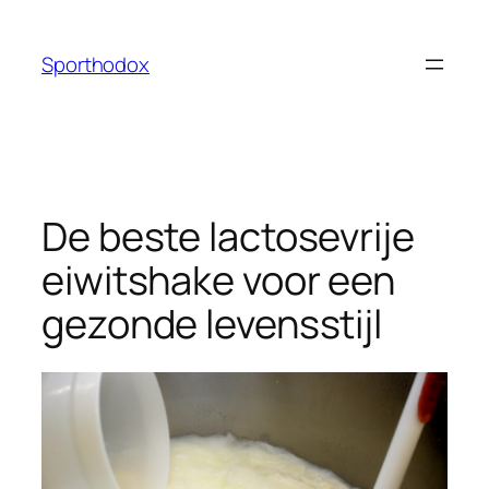
Ga
naar
Sporthodox
de
inhoud
De beste lactosevrije
eiwitshake voor een
gezonde levensstijl