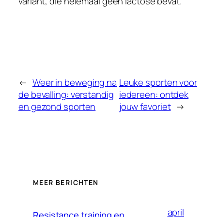
variant, die helemaal geen lactose bevat.
←
Weer in beweging na
Leuke sporten voor
de bevalling: verstandig
iedereen: ontdek
en gezond sporten
jouw favoriet
→
MEER BERICHTEN
april
Resistance training en