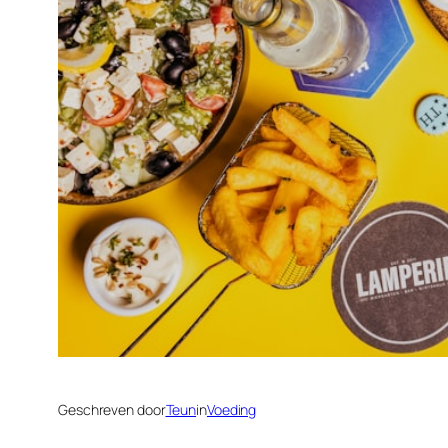
Geschreven door
Teun
in
Voeding