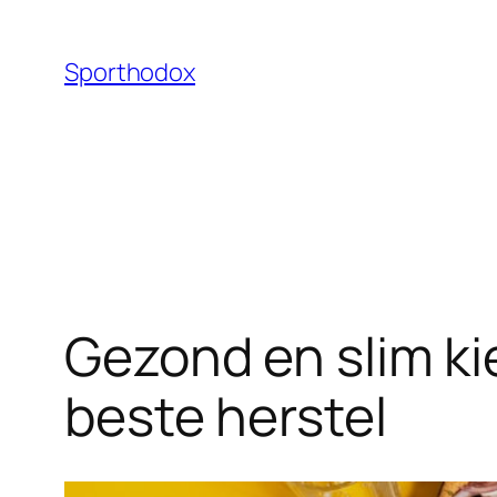
Ga
naar
Sporthodox
de
inhoud
Gezond en slim ki
beste herstel